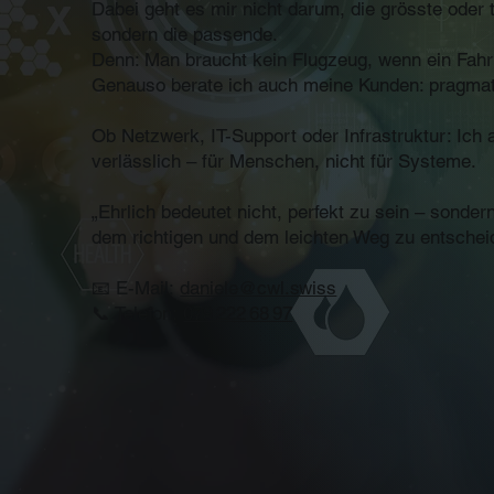
Dabei geht es mir nicht darum, die grösste oder
sondern die passende.
Denn: Man braucht kein Flugzeug, wenn ein Fahrra
Genauso berate ich auch meine Kunden: pragmatis
Ob Netzwerk, IT-Support oder Infrastruktur: Ich a
verlässlich – für Menschen, nicht für Systeme.
„Ehrlich bedeutet nicht, perfekt zu sein – sond
dem richtigen und dem leichten Weg zu entschei
📧 E-Mail:
daniele@cwl.swiss
📞 Telefon:
079 222 68 97