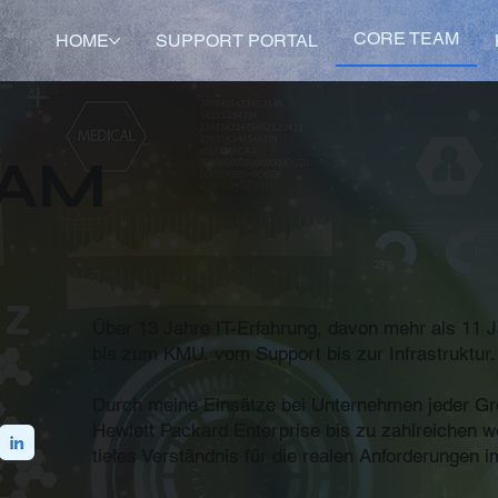
CORE TEAM
HOME
SUPPORT PORTAL
AM
Über 13 Jahre IT-Erfahrung, davon mehr als 11 
bis zum KMU, vom Support bis zur Infrastruktur.
Durch meine Einsätze bei Unternehmen jeder G
Hewlett Packard Enterprise bis zu zahlreichen we
tiefes Verständnis für die realen Anforderungen im