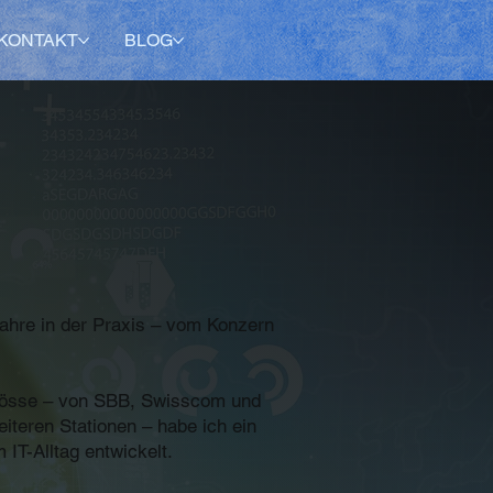
KONTAKT
BLOG
Jahre in der Praxis – vom Konzern
rösse – von SBB, Swisscom und
iteren Stationen – habe ich ein
 IT-Alltag entwickelt.