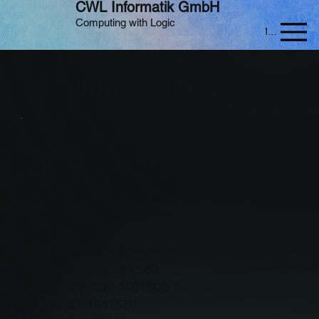
CWL Informatik GmbH
Computing with Logic
Menu
Impressum
Kontaktadresse
CWL Informatik GmbH
Daniele Schranz
Lanzenen 26c
3800 Interlaken
Schweiz
E-Mail: daniele@cwl.swiss
UID: CHE-251.649.583
CH-ID: CH-036-1081808-7
EHRA-ID: 1441520