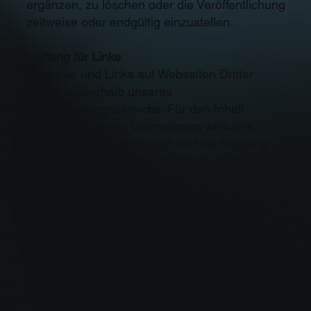
ergänzen, zu löschen oder die Veröffentlichung
zeitweise oder endgültig einzustellen.
Haftung für Links
Verweise und Links auf Webseiten Dritter
liegen ausserhalb unseres
Verantwortungsbereichs. Für den Inhalt
solcher Webseiten übernehmen wir keine
Verantwortung. Der Zugriff und die Nutzung
erfolgen auf eigene Gefahr der Nutzerinnen
und Nutzer.
Urheberrechte
Die Urheber- und alle anderen Rechte an
Inhalten, Bildern, Fotos oder anderen Dateien
auf der Website gehören ausschliesslich der
CWL Informatik oder den speziell genannten
Rechtsinhabern, für die eine